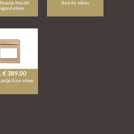
tkastje Nordic
Bed Air eiken
ngend eiken
a. € 389.00
astje Azur eiken