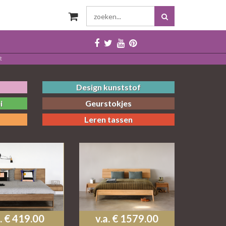
t
Design kunststof
i
Geurstokjes
Leren tassen
a. € 419.00
v.a. € 1579.00