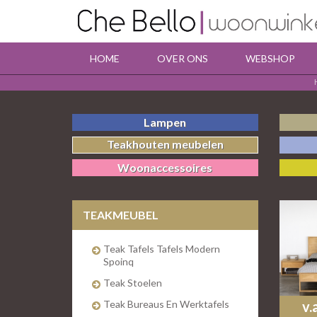
HOME
OVER ONS
WEBSHOP
Lampen
Teakhouten meubelen
Woonaccessoires
TEAKMEUBEL
Teak Tafels Tafels Modern
Spoinq
Teak Stoelen
Teak Bureaus En Werktafels
v.