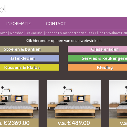
INFORMATIE
CONTACT
Home
|
Webshop
|
Teakmeubel
|
Bedden En Toebehoren Van Teak, Eiken En Walnoot Hou
Klik hieronder op een van onze webwinkels
Stoelen & banken
Glassieraden
Tafelkleden
Servies & keukengere
Kussens & Plaids
Kleding
a. € 2369.00
v.a. € 489.00
v.