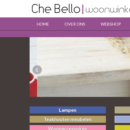
HOME
OVER ONS
WEBSHOP
Lampen
Teakhouten meubelen
Woonaccessoires