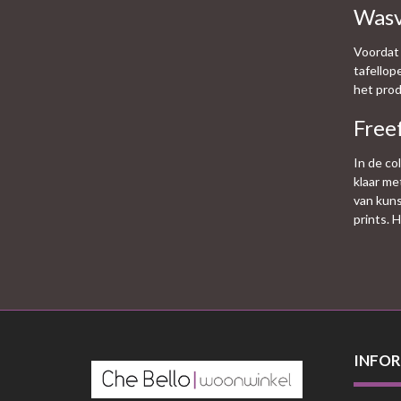
Wasv
Voordat 
tafellop
het prod
Free
In de co
klaar me
van kuns
prints. 
INFOR