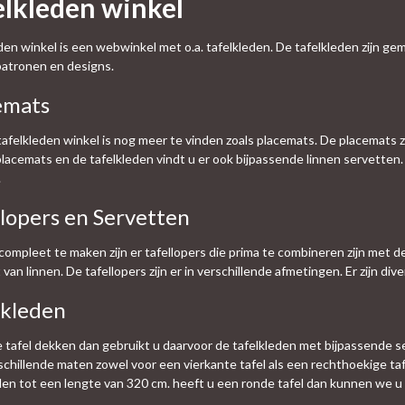
elkleden winkel
den winkel is een webwinkel met o.a. tafelkleden. De tafelkleden zijn gema
atronen en designs.
emats
tafelkleden winkel is nog meer te vinden zoals placemats. De placemats z
lacemats en de tafelkleden vindt u er ook bijpassende linnen servetten. 
.
llopers en Servetten
ompleet te maken zijn er tafellopers die prima te combineren zijn met de 
van linnen. De tafellopers zijn er in verschillende afmetingen. Er zijn di
lkleden
e tafel dekken dan gebruikt u daarvoor de tafelkleden met bijpassende s
rschillende maten zowel voor een vierkante tafel als een rechthoekige t
den tot een lengte van 320 cm. heeft u een ronde tafel dan kunnen we u 