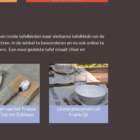
 geen ronde tafelkleden maar vierkante tafelkledn om de
etten. In de winkel te bewonderen en nu ook online te
ions. Een mooi gedekte tafel straalt sfeer en
en van het Franse
Linnen placemats uit
harvet Éditions
Frankrijk