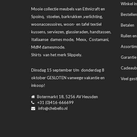
Winkel i
Mooie collectie meubels van Ethnicraft en
Bestelle
Spoinq, stoelen, barkrukken ,verlichting,
woonaccessoires, woon- en tafel textiel
Betalen
kussens, serviezen, glassieraden, handtassen,
Ruilen e
Italiaanse dames mode, Mexx, Costamani,
Assortim
MdM damesmode.
Shirts van het merk Slippely.
Garantie
Cadeaub
Dinsdag 15 september t/m donderdag 8
oktober GESLOTEN vanwege vakantie en
Veel ges
inkoop!
Botermarkt 18, 5256 AV Heusden
+31 (0)416-666699
info@chebello.nl