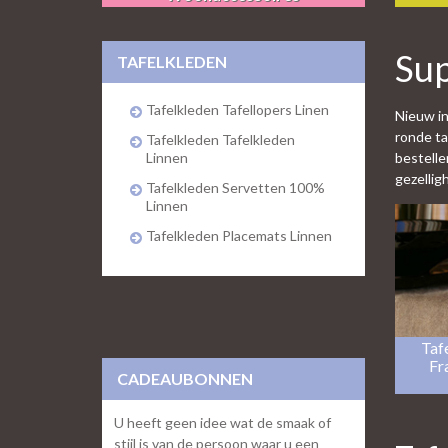
Sup
TAFELKLEDEN
Tafelkleden Tafellopers Linen
Nieuw in
ronde ta
Tafelkleden Tafelkleden
Linnen
bestelle
gezellig
Tafelkleden Servetten 100%
Linnen
Tafelkleden Placemats Linnen
Tafe
Fr
CADEAUBONNEN
U heeft geen idee wat de smaak of
stijl is van de persoon waar u een