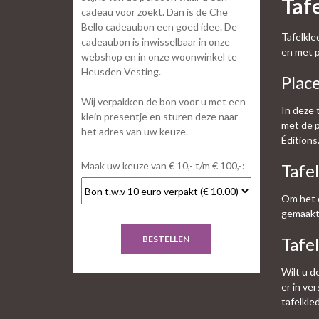
Taf
cadeau voor zoekt. Dan is de Che
Bello cadeaubon een goed idee. De
Tafelkle
cadeaubon is inwisselbaar in onze
en met p
webshop en in onze woonwinkel te
Heusden Vesting.
Plac
Wij verpakken de bon voor u met een
In deze 
klein presentje en sturen deze naar
met de p
het adres van uw keuze.
Éditions
Maak uw keuze van € 10,- t/m € 100,-:
Tafe
Om het c
gemaakt 
BESTELLEN
Tafe
Wilt u d
er in ve
tafelkle