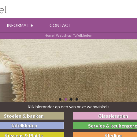
INFORMATIE
CONTACT
Home
|
Webshop
|
Tafelkleden
Klik hieronder op een van onze webwinkels
Stoelen & banken
Glassieraden
Tafelkleden
Servies & keukengere
Kussens & Plaids
Kleding