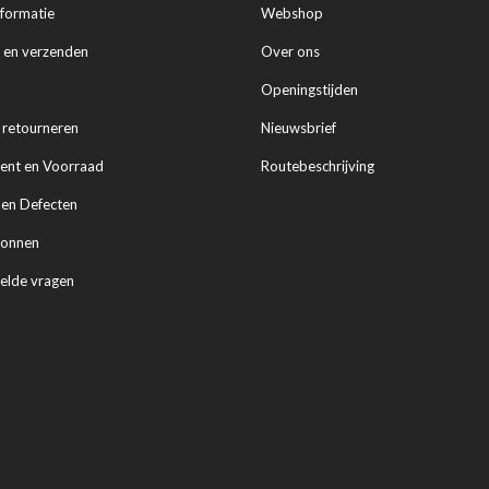
nformatie
Webshop
n en verzenden
Over ons
Openingstijden
n retourneren
Nieuwsbrief
ent en Voorraad
Routebeschrijving
 en Defecten
onnen
telde vragen