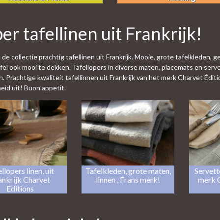
er tafellinen uit Frankrijk!
 de collectie prachtig tafellinen uit Frankrijk. Mooie, grote tafelkleden,
fel ook mooi te dekken. Tafellopers in diverse maten, placemats en serv
n. Prachtige kwaliteit tafellinnen uit Frankrijk van het merk Charvet Édit
heid uit! Buon appetit.
llopers linen, uit
Tafelkleden, grote maten,
Servett
ankrijk Charvet
linnen , Frans merk!
merk C
Editions