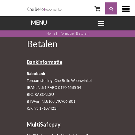
Home
|
Informatie
|
Betalen
Betalen
Bankinformatie
Rabobank
Tenaamstelling: Che Bello Woonwinkel
IBAN: NL81 RABO 0170 6585 54
BIC: RABONL2U
BTW-nr: NL8108.79.906.B01
M
KvK nr: 17107421
MultiSafepay