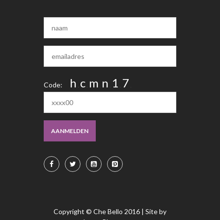
h
c
m
n
1
7
Code:
m
m
a
k
AANMELDEN
Copyright © Che Bello 2016 | Site by