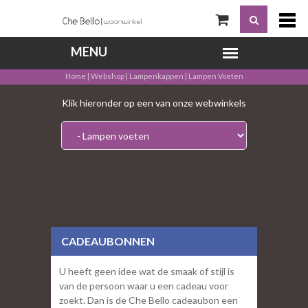
Home
|
Webshop
|
Lampenkappen
|
Lampen Voeten
Klik hieronder op een van onze webwinkels
CADEAUBONNEN
U heeft geen idee wat de smaak of stijl is
van de persoon waar u een cadeau voor
zoekt. Dan is de Che Bello cadeaubon een