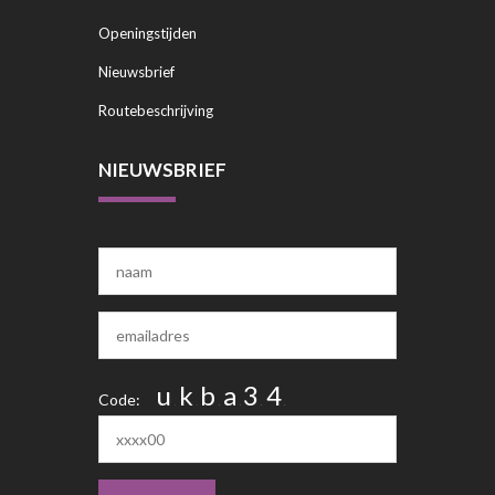
Openingstijden
Nieuwsbrief
Routebeschrijving
NIEUWSBRIEF
u
k
b
a
3
4
Code:
j
h
d
q