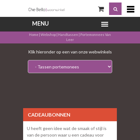
Home
|
Webshop
|
Handtassen
|
Portemonnees Van
Leer
Klik hieronder op een van onze webwinkels
CADEAUBONNEN
U heeft geen idee wat de smaak of stijl is
van de persoon waar u een cadeau voor