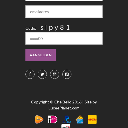
s
l
p
y
8
1
Code:
u
l
j
l
AANMELDEN
Copyright © Che Bello 2016 | Site by
LuceePlanet.com